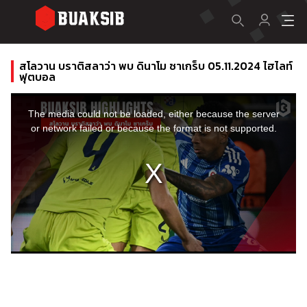
สโลวาน บราติสลาว่า พบ ดินาโม ซาเกร็บ 05.11.2024 ไฮไลท์
ฟุตบอล
This
is
a
The media could not be loaded, either because the server
modal
window.
or network failed or because the format is not supported.