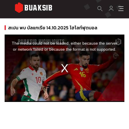
สเปน พบ บัลแกเรีย 14.10.2025 ไฮไลท์ฟุตบอล
This
is
a
The media could not be loaded, either because the server
modal
window.
or network failed or because the format is not supported.