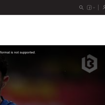
format is not supported.