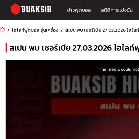
ข่าวฟุตบอล
สถิติการแข่งขัน
ไฮไลท์ฟุตบอล อุ่นเครื่อง
สเปน พบ เซอร์เบีย 27.03.2026 ไฮไลท
สเปน พบ เซอร์เบีย 27.03.2026 ไฮไลท์
This
is
a
The media could not 
modal
window.