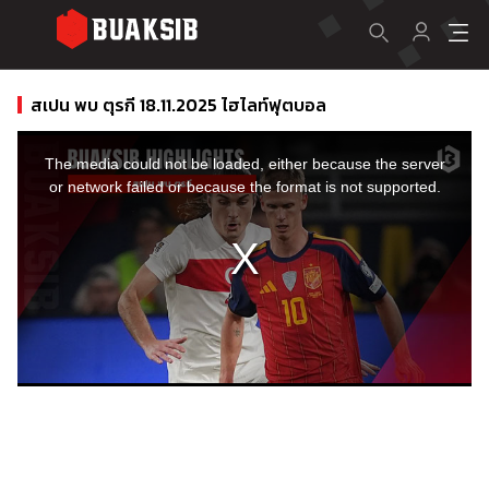
สเปน พบ ตุรกี 18.11.2025 ไฮไลท์ฟุตบอล
This
is
a
The media could not be loaded, either because the server
modal
window.
or network failed or because the format is not supported.