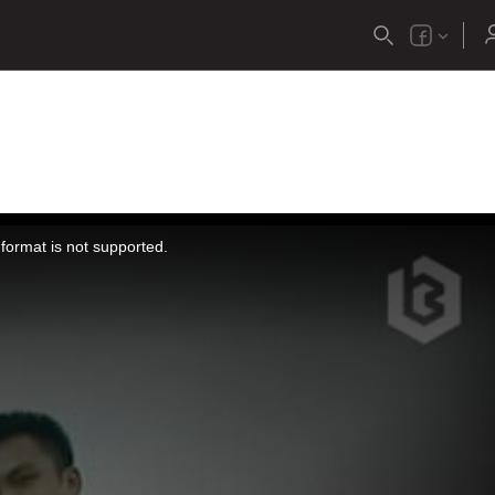
format is not supported.