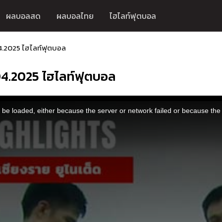
ผลบอลสด
ผลบอลไทย
ไฮไลท์ฟุตบอล
04.2025 ไฮไลท์ฟุตบอล
.04.2025 ไฮไลท์ฟุตบอล
be loaded, either because the server or network failed or because the 