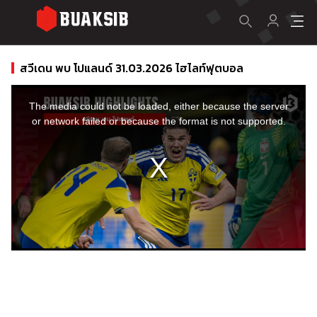
สวีเดน พบ โปแลนด์ 31.03.2026 ไฮไลท์ฟุตบอล
This
is
a
The media could not be loaded, either because the server
modal
window.
or network failed or because the format is not supported.