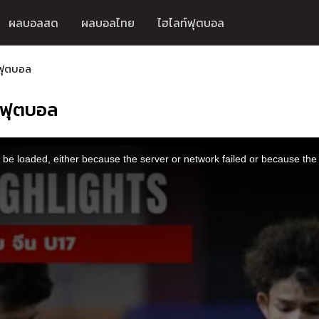
ผลบอลสด
ผลบอลไทย
ไฮไลท์ฟุตบอล
์ฟุตบอล
์ฟุตบอล
be loaded, either because the server or network failed or because the 