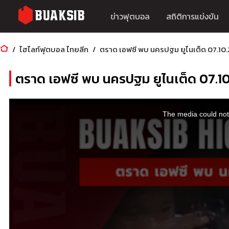
ข่าวฟุตบอล
สถิติการแข่งขัน
ไฮไลท์ฟุตบอล ไทยลีก
ตราด เอฟซี พบ นครปฐม ยูไนเต็ด 07.10
ตราด เอฟซี พบ นครปฐม ยูไนเต็ด 07.1
This
is
a
The media could not 
modal
window.