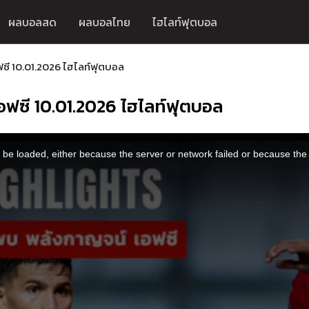
ผลบอลสด
ผลบอลไทย
ไฮไลท์ฟุตบอล
ฟซี 10.01.2026 ไฮไลท์ฟุตบอล
อฟซี 10.01.2026 ไฮไลท์ฟุตบอล
be loaded, either because the server or network failed or because the 