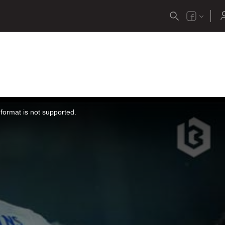
format is not supported.