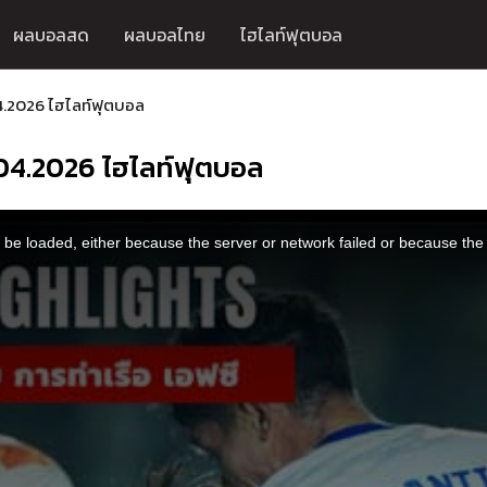
ผลบอลสด
ผลบอลไทย
ไฮไลท์ฟุตบอล
.04.2026 ไฮไลท์ฟุตบอล
5.04.2026 ไฮไลท์ฟุตบอล
be loaded, either because the server or network failed or because the 