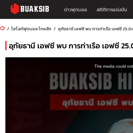
ข่าวฟุตบอล
สถิติการแข่งขัน
ไฮไลท์ฟุตบอล ไทยลีก
อุทัยธานี เอฟซี พบ การท่าเรือ เอฟซี 25
อุทัยธานี เอฟซี พบ การท่าเรือ เอฟซี 2
This
is
a
The media could not 
modal
window.