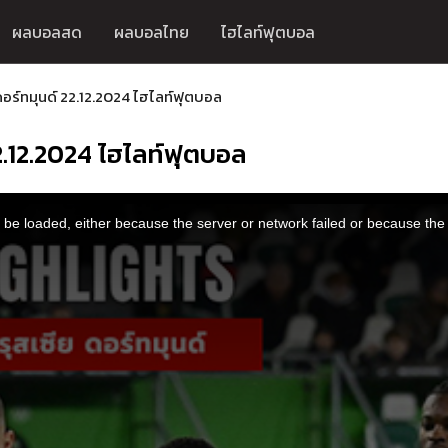
ผลบอลสด
ผลบอลไทย
ไฮไลท์ฟุตบอล
ดอร์ทมุนด์ 22.12.2024 ไฮไลท์ฟุตบอล
2.12.2024 ไฮไลท์ฟุตบอล
be loaded, either because the server or network failed or because the 