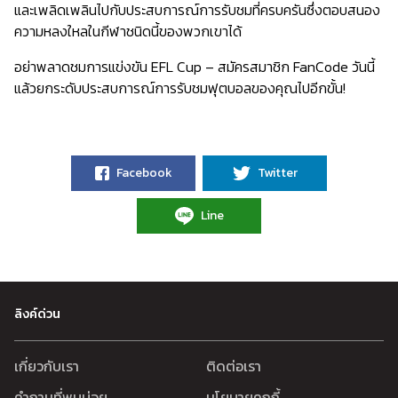
และเพลิดเพลินไปกับประสบการณ์การรับชมที่ครบครันซึ่งตอบสนอง
ความหลงใหลในกีฬาชนิดนี้ของพวกเขาได้
อย่าพลาดชมการแข่งขัน EFL Cup – สมัครสมาชิก FanCode วันนี้
แล้วยกระดับประสบการณ์การรับชมฟุตบอลของคุณไปอีกขั้น!
Facebook
Twitter
Line
ลิงค์ด่วน
เกี่ยวกับเรา
ติดต่อเรา
คำถามที่พบบ่อย
นโยบายคุกกี้