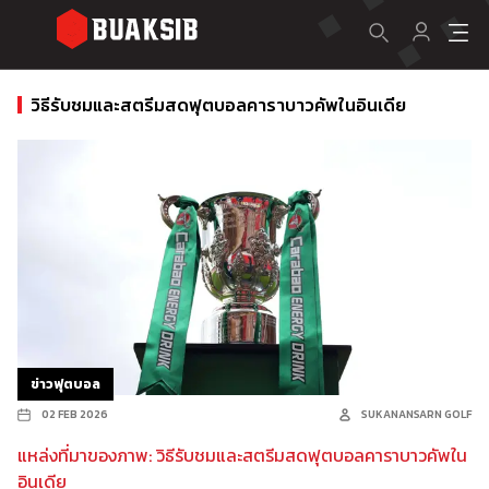
วิธีรับชมและสตรีมสดฟุตบอลคาราบาวคัพในอินเดีย
ข่าวฟุตบอล
02 FEB 2026
SUKANANSARN GOLF
แหล่งที่มาของภาพ: วิธีรับชมและสตรีมสดฟุตบอลคาราบาวคัพใน
อินเดีย