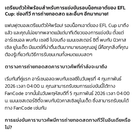
เตรียมตัวให้พร้อมสำหรับการแข่งขันรอบน็อกเอาต์ของ EFL
Cup: ช่องทีวี การถ่ายทอดสด และอื่นๆ อีกมากมาย!
แฟนฟุตบอลเตรียมตัวให้พร้อม! รอบน็อกเอาต์ของ EFL Cup มาถึง
แล้ว และคุณไม่อยากพลาดแม้แต่นาทีเดียวของการแข่งขัน ตั้งแต่
อาร์เซนอล พบกับ เชลซี ไปจนถึง แมนเชสเตอร์ ซิตี้ พบกับ นิวคาส
เซิล ยูไนเต็ด มีแมตช์ที่น่าตื่นเต้นมากมายรอคุณอยู่ นี่คือทุกสิ่งที่คุณ
ต้องรู้เกี่ยวกับวิธีการรับชมเกมทั้งหมดแบบสดๆ
ตารางการถ่ายทอดสดคาราบาวคัพที่กำลังจะมาถึง
เริ่มกันที่คู่แรก อาร์เซนอลจะพบกับเชลซีในวันพุธที่ 4 กุมภาพันธ์
2026 เวลา 04:00 น. คุณสามารถรับชมการแข่งขันนี้ได้ทาง
FanCode จากนั้นในวันพฤหัสบดีที่ 5 กุมภาพันธ์ 2026 เวลา 04:00
น. แมนเชสเตอร์ซิตี้จะพบกับนิวคาสเซิลยูไนเต็ด ซึ่งสามารถรับชมได้
ทาง FanCode เช่นกัน
การแข่งขันคาราบาวคัพมีการถ่ายทอดสดทางทีวีในอินเดียหรือ
ไม่?