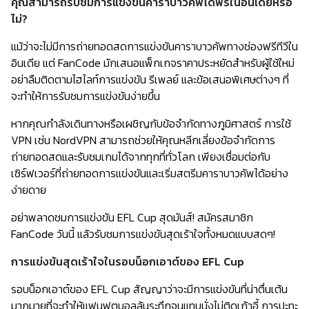
คุณสามารถรับชมการแข่งขันคาราบาวคัพได้ฟรีในอินเดียหรือ
ไม่?
แม้ว่าจะไม่มีการถ่ายทอดสดการแข่งขันคาราบาวคัพทางช่องฟรีทีวีใน
อินเดีย แต่ FanCode มักเสนอแพ็กเกจราคาประหยัดสำหรับผู้ใช้ใหม่
อย่าลืมติดตามไฮไลท์การแข่งขัน รีเพลย์ และข้อเสนอพิเศษต่างๆ ที่
จะทำให้การรับชมการแข่งขันง่ายขึ้น
หากคุณกำลังเดินทางหรือเผชิญกับข้อจำกัดทางภูมิศาสตร์ การใช้
VPN เช่น NordVPN สามารถช่วยให้คุณหลีกเลี่ยงข้อจำกัดการ
ถ่ายทอดสดและรับชมเกมได้จากทุกที่ทั่วโลก เพียงเชื่อมต่อกับ
เซิร์ฟเวอร์ที่ถ่ายทอดการแข่งขันและเริ่มสตรีมคาราบาวคัพได้อย่าง
ง่ายดาย
อย่าพลาดชมการแข่งขัน EFL Cup สุดมันส์! สมัครสมาชิก
FanCode วันนี้ แล้วรับชมการแข่งขันสุดเร้าใจทั้งหมดแบบสดๆ!
การแข่งขันสุดเร้าใจในรอบน็อกเอาต์ของ EFL Cup
รอบน็อกเอาต์ของ EFL Cup สัญญาว่าจะมีการแข่งขันที่น่าตื่นเต้น
มากมายที่จะทำให้แฟนฟุตบอลลุ้นระทึกจนแทบนั่งไม่ติดเก้าอี้ การปะทะ