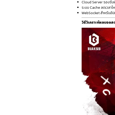
Cloud Server รองรับผู
ระบบ Cache ลดเวลาโ
WebSocket สำหรับอัปเ
วิธีวิเคราะห์ผลบอลส