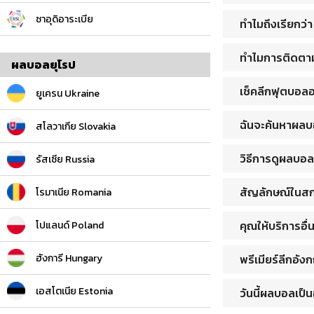
จังหวะสำคัญของเกม
Buaksib เป็นเว็บไซ
ซาอุดิอาระเบีย
ทำไมถึงเรียกว
โปรแกรมบอลและผลบ
รองรับทั้งคอมพิวเ
คำว่า “ผลบอลสด” ห
สกอร์] ที่หลากหลาย
ทำไมการติดตาม
ทำประตูหรือเหตุกา
ผลบอลยุโรป
ผลบอลสดจากทุกสนาม
“ผลบอลสด” [ไลฟ์ส
การติดตามผลบอลสด
รายงานผลบอลวันนี้
แข่งขันได้อย่างรวด
เช็คลีกฟุตบอลอ
ยูเครน Ukraine
ต้องรอดูไฮไลต์หลัง
ติดตามผลบอลสด และต
แข่งขันแบบสดๆ
การตัดสินใจ
พรีเมียร์ลีก
เหตุการณ์กับ ผล
ปัจจุบัน มีหลายแพ
ประโยชน์ของการ
ฉันจะค้นหาผลบ
สโลวาเกีย Slovakia
ลาลีกาสเปน
และแอปพลิเคชันมือถื
ลีกเอิง ฝรั่งเศส
www.buaksib.net ไ
เอฟเอคัพ
วิธีการดูผลบอล
อัปเดตสถาน
รัสเซีย Russia
24 ชั่วโมง แม้แมตช์
แชมเปี้ยนส์ลีก
ช่วยให้นักเ
ข้อมูลฟุตบอลได้ เ
อยากรู้ว่าบอลวันน
เซเรียอา
ใช้เป็นข้อม
สัญลักษณ์ในสก
โรมาเนีย Romania
เรียลไทม์ ที่ศูยน์ร
เข้าไปที่เว
บุนเดสลีกาเยอรมัน
เชื่อมโยงกั
ปลายคลิก! เพราะที่
สำหรับบอลทุกคู่เมื
เลือกเมนู 
ไทยลีก
เพียงทำตามขั้นตอนด
คุณให้บริการอื่
โปแลนด์ Poland
ขั้นด้วยเวลาที่สถา
คุณจะพบตา
ยูฟ่า
และอื่นๆอีกมากมาย 
เลือกวันที่
และอีกเพียบ
นอกจากผลฟุตบอลบอล
แน่นอน!
ฮังการี Hungary
พรีเมียร์ลีกอังก
เลือกรายกา
เข้าไปที่เว
บอล แมตช์สำคัญ วิ
ดูผลบอลย้อ
เลือกเมนู
บน ไม่ว่าจะเป็น พร
โดยปกติแล้ว พรีเม
เลือกลีกโ
เอสโตเนีย Estonia
ก็มีให้ติดตามอย่าง
วันนี้ผลบอลเป็
ลีกจะเริ่มต้นด้วยว
ติดตามผลบอลสด และต
คุณจะพบกับ
และสิ้นสุดของพรีเ
เหตุการณ์กับ ฟุตบ