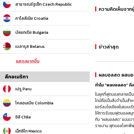
บางคนอาจจะยังไม่รู
เลือกเวลาที
สาธารณรัฐเช็ก Czech Republic
บอล ผลคะแนน และข่า
นอกจากนี้ยังเป็นเ
ความคิดเห็นจากผู้
ทุกลีก ฟุตบอล ไลฟ์
คาโลลีเนีย Croatia
หากคุณเป็นแฟนฟุตบอ
คือที่มาของการติ
แข่งขัน ไม่ว่าตารา
บัลแกเรีย Bulgaria
ในการค้นหาข้อมูลบน
ทราบข้อมูลและทัน
ข่าวล่าสุด
เบลารุส Belarus
เราอยากชวนให้คุณมา
กับแฟนบอลอีกมากม
แสดงมากขึ้น
ผลบอลสด ผลบอล
ลีกอเมริกา
ทำไม “ผลบอลสด” ถึง
เปรู Peru
ในยุคที่ฟุตบอลกลายเป
ไทม์ถือเป็นสิ่งจำเป็นส
โคลอมเบีย Colombia
แชร์ลงโซเชียลในแบบเรีย
ให้การรับชมฟุตบอลสนุกขึ
ชิลี Chile
กับ “ผลบอลสด” แบบเจาะล
รายงาน ฟุตบอลโลกฟีฟ่า, 
เม็กซิโก Mexico