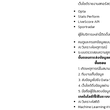
เว็บไซต์รายงานสกอร์สดส
Opta
Stats Perform
LiveScore API
Sportradar
ผู้ให้บริการเหล่านี้ติดต
คนดูและกรอกข้อมูลแบบ
AI วิเคราะห์เหตุการณ์
ระบบตรวจสอบความถูก
ขั้นตอนการส่งข้อม
ขั้นตอน
1. เกิดเหตุการณ์ในสนาม
2. ทีมงานเก็บข้อมูล
3. ส่งข้อมูลไปยัง Data
4. เว็บไซต์ดึงข้อมูลผ่าน
5. มือถือผู้ใช้แสดงข้อม
เทคโนโลยีที่ใช้ในระ
AI วิเคราะห์สถิติ
Machine Learning คา