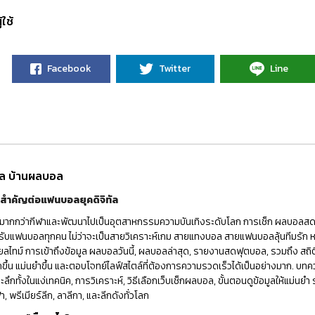
้ว่าเดี๋ยวนี้มีเว็บที่สามารถรับชมการแข่งขันไปแบบสด ๆ ได้แล้ว แถมยังดูฟรีด้วยคุณภ
่คุณต้องการดูได้เลยร
วบอลได้ที่เว็บไซต์ของเราเพื่อให้คุณไม่พลาดทุกความเคลื่อนไหวของพรีเมียร์ลีก
ว็บที่มีผลบอลภาษาไทย แปลชื่อทีมมาแบบเสร็จสรรพ เรียกได้ว่าทำให้คุณสะดวกสบายเป
ใช้
สกอร์ ทั่วโลกให้เลือกติดตามชม
ลที่มีชีวิตที่วุ่นวาย คุณจะรู้ว่าการติดตามผลการแข่งขัน คะแนน และสถิติล่าสุดทั้ง
ดตามฟุตบอลออนไลน์บนเว็บไซต์ ด้วยการอัปเดตที่แม่นยำและตรงเวลา คุณจะไม่พลา
Facebook
Twitter
Line
งงานคุณจะยุ่งแค่ไหนก็ตาม และส่วนที่ดีที่สุด? แถมยังประหยัดเวลาอีกด้วย! ไม่จำเป็นต
เว็บ – ด้วยเว็บไซต์ ผลการแข่งขันสด ข้อมูลทั้งหมดที่คุณต้องการมีอยู่ในที่เดียวที่
สมัยได้โดยแทบไม่ต้องออกแรง
ดูบอลวันนี้ผลเป็นอย่างไรกับเว็บของเรา ไม่ต้องทุกลีกก็ได้ บางทีคุณอาจจะเหมาะกั
ายก็ได้
 บ้านผลบอล
สำคัญต่อแฟนบอลยุคดิจิทัล
็นมากกว่ากีฬาและพัฒนาไปเป็นอุตสาหกรรมความบันเทิงระดับโลก การเช็ก ผลบอลสด
ำหรับแฟนบอลทุกคน ไม่ว่าจะเป็นสายวิเคราะห์เกม สายแทงบอล สายแฟนบอลลุ้นทีมรัก หร
ลไทม์ การเข้าถึงข้อมูล ผลบอลวันนี้, ผลบอลล่าสุด, รายงานสดฟุตบอล, รวมถึง สถิต
้น แม่นยำขึ้น และตอบโจทย์ไลฟ์สไตล์ที่ต้องการความรวดเร็วได้เป็นอย่างมาก. บทความน
ึกทั้งในแง่เทคนิค, การวิเคราะห์, วิธีเลือกเว็บเช็กผลบอล, ขั้นตอนดูข้อมูลให้แม่น
พรีเมียร์ลีก, ลาลีกา, และลีกดังทั่วโลก