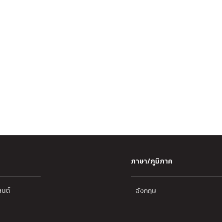
ภาษา/ภูมิภาค
นด์
อังกฤษ