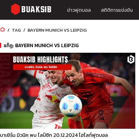
ข่าวฟุตบอล
สถิติการแข่งขัน
TAG
BAYERN MUNICH VS LEIPZIG
แท็ฏ: BAYERN MUNICH VS LEIPZIG
บาเยิร์น มิวนิค พบ ไลป์ซิก 20.12.2024 ไฮไลท์ฟุตบอล