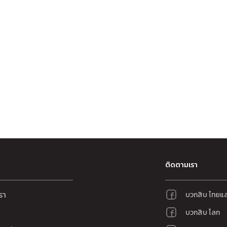
ติดตามเรา
รา
บวกสิบ ไทยแล
า
บวกสิบ โลก