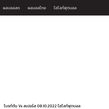
ผลบอลสด
ผลบอลไทย
ไฮไลท์ฟุตบอล
ไบรท์ตัน Vs สเปอร์ส 08.10.2022 ไฮไลท์ฟุตบอล