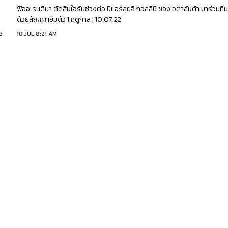
ฟิออเรนตินา ตัดสินใจรับช่วงต่อ ปิแอร์ลุยจิ กอลลินี ของ อตาลันต้า มาร่วมทีม
ด้วยสัญญายืมตัว 1 ฤดูกาล | 10.07.22
G
10 JUL 8:21 AM