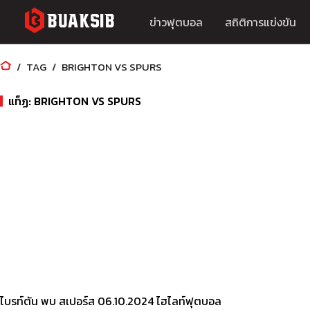
ข่าวฟุตบอล
สถิติการแข่งขัน
TAG
BRIGHTON VS SPURS
แท็ฏ: BRIGHTON VS SPURS
ไบรท์ตัน พบ สเปอร์ส 06.10.2024 ไฮไลท์ฟุตบอล