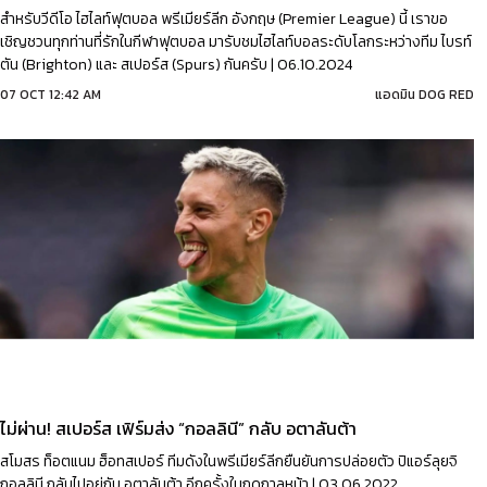
สำหรับวีดีโอ ไฮไลท์ฟุตบอล พรีเมียร์ลีก อังกฤษ (Premier League) นี้ เราขอ
เชิญชวนทุกท่านที่รักในกีฬาฟุตบอล มารับชมไฮไลท์บอลระดับโลกระหว่างทีม ไบรท์
ตัน (Brighton) และ สเปอร์ส (Spurs) กันครับ | 06.10.2024
07 OCT 12:42 AM
แอดมิน DOG RED
ไม่ผ่าน! สเปอร์ส เฟิร์มส่ง “กอลลินี” กลับ อตาลันต้า
สโมสร ท็อตแนม ฮ็อทสเปอร์ ทีมดังในพรีเมียร์ลีกยืนยันการปล่อยตัว ปิแอร์ลุยจิ
กอลลินี กลับไปอยู่กับ อตาลันต้า อีกครั้งในฤดูกาลหน้า | 03.06.2022