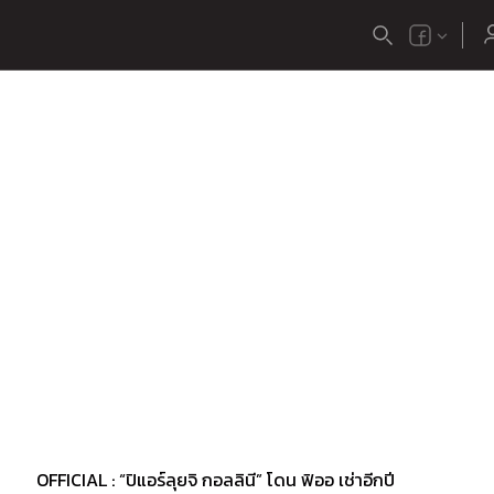
OFFICIAL : “ปิแอร์ลุยจิ กอลลินี” โดน ฟิออ เช่าอีกปี