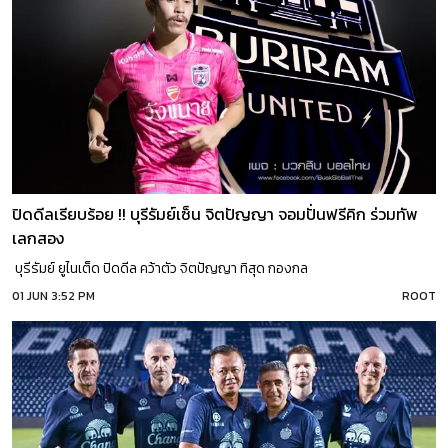
ปิดดีลเรียบร้อย !! บุรีรัมย์เซ็น จิตปัญญา จอมปั่นฟรีคิก ร่วมทัพ
เลกสอง
บุรีรัมย์ ยูไนเต็ด ปิดดีล คว้าตัว จิตปัญญา ทิสุด กองกล
01 JUN 3:52 PM
ROOT