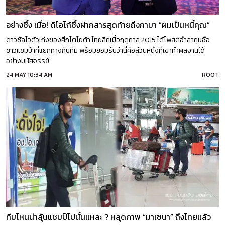
อย่างซึ้ง เมื่อ! ดิโอโก้ซึ้งฝากสารสุดท้ายถึงกามา ”ผมเป็นหนี้คุณ”
ดาวซัลโวตัวเก่งของศึกโตโยต้า ไทยลีกเมื่อฤดูกาล 2015 ได้โพสต์อำลากุนซือ
ชาวแซมบ้าที่แยกทางกับทีม พร้อมยอมรับว่านี่คือส่วนหนึ่งที่เขาทำผลงานได้
อย่างมหัศจรรย์
24 MAY 10:34 AM
ROOT
ทีมไหนน่าลุ้นแชมป์ไปนั้นแหละ ? หลุดภาพ “มาเชนา” ถึงไทยแล้ว