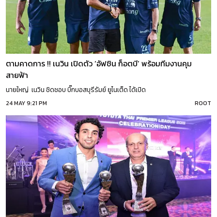
ตามคาดการ !! เนวิน เปิดตัว ‘อัฟชิน ก็อตบี’ พร้อมทีมงานคุม
สายฟ้า
นายใหญ่ เนวิน ชิดชอบ บิ๊กบอสบุรีรัมย์ ยูไนเต็ด ได้เปิด
24 MAY 9:21 PM
ROOT