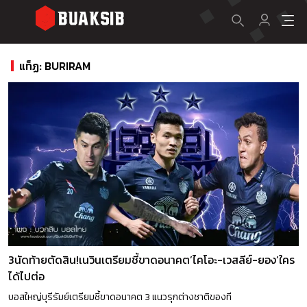
แท็ฏ: BURIRAM
3นัดท้ายตัดสิน!เนวินเตรียมชี้ขาดอนาคต’ไคโอะ-เวสลีย์-ยอง’ใคร
ได้ไปต่อ
บอสใหญ่บุรีรัมย์เตรียมชี้ขาดอนาคต 3 แนวรุกต่างชาติของที