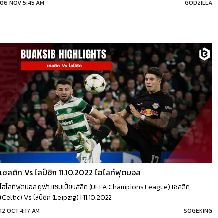
06 NOV 5:45 AM
GODZILLA
เซลติก Vs ไลป์ซิก 11.10.2022 ไฮไลท์ฟุตบอล
ไฮไลท์ฟุตบอล ยูฟ่า แชมเปี้ยนส์ลีก (UEFA Champions League) เซลติก
(Celtic) Vs ไลป์ซิก (Leipzig) | 11.10.2022
12 OCT 4:17 AM
SOGEKING