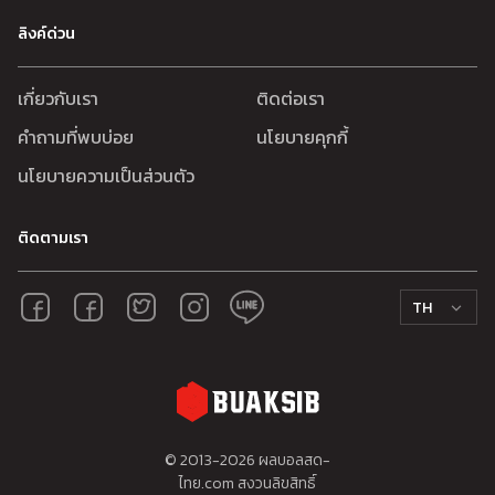
ลิงค์ด่วน
เกี่ยวกับเรา
ติดต่อเรา
คำถามที่พบบ่อย
นโยบายคุกกี้
นโยบายความเป็นส่วนตัว
ติดตามเรา
TH
© 2013-
2026
ผลบอลสด-
ไทย.com สงวนลิขสิทธิ์