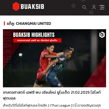
แท็ฏ: CHIANGMAI UNITED
เกษตรศาสตร์ เอฟซี พบ เชียงใหม่ ยูไนเต็ด 21.02.2025 ไฮไลท์
ฟุตบอล
สำหรับวีดีโอไฮไลท์ฟุตบอล ไทยลีก 2 (Thai League 2) นี้ เราขอเชิญชวนทุก