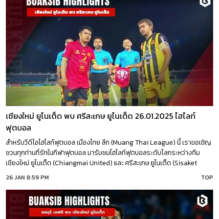
เชียงใหม่ ยูไนเต็ด พบ ศรีสะเกษ ยูไนเต็ด 26.01.2025 ไฮไลท์
ฟุตบอล
สำหรับวีดีโอไฮไลท์ฟุตบอล เมืองไทย ลีก (Muang Thai League) นี้ เราขอเชิญ
ชวนทุกท่านที่รักในกีฬาฟุตบอล มารับชมไฮไลท์ฟุตบอลระดับโลกระหว่างทีม
เชียงใหม่ ยูไนเต็ด (Chiangmai United) และ ศรีสะเกษ ยูไนเต็ด (Sisaket
United) กันครับ
26 JAN 8:59 PM
TOP