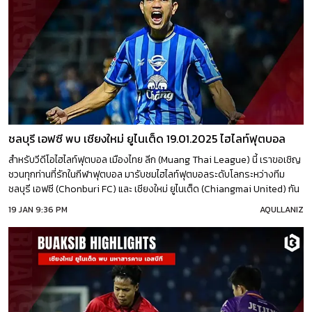
ชลบุรี เอฟซี พบ เชียงใหม่ ยูไนเต็ด 19.01.2025 ไฮไลท์ฟุตบอล
สำหรับวีดีโอไฮไลท์ฟุตบอล เมืองไทย ลีก (Muang Thai League) นี้ เราขอเชิญ
ชวนทุกท่านที่รักในกีฬาฟุตบอล มารับชมไฮไลท์ฟุตบอลระดับโลกระหว่างทีม
ชลบุรี เอฟซี (Chonburi FC) และ เชียงใหม่ ยูไนเต็ด (Chiangmai United) กัน
ครับ | 19.01.2025
19 JAN 9:36 PM
AQULLANIZ