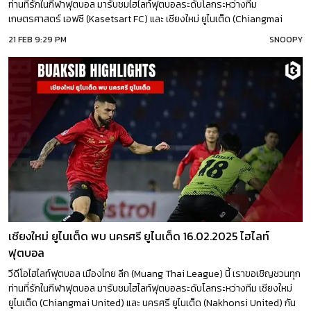
ท่านที่รักในกีฬาฟุตบอล มารับชมไฮไลท์ฟุตบอลระดับโลกระหว่างทีม
เกษตรศาสตร์ เอฟซี (Kasetsart FC) และ เชียงใหม่ ยูไนเต็ด (Chiangmai
United) กันครับ | 21.02.2025
21 FEB 9:29 PM
SNOOPY
เชียงใหม่ ยูไนเต็ด พบ นครศรี ยูไนเต็ด 16.02.2025 ไฮไลท์
ฟุตบอล
วีดีโอไฮไลท์ฟุตบอล เมืองไทย ลีก (Muang Thai League) นี้ เราขอเชิญชวนทุก
ท่านที่รักในกีฬาฟุตบอล มารับชมไฮไลท์ฟุตบอลระดับโลกระหว่างทีม เชียงใหม่
ยูไนเต็ด (Chiangmai United) และ นครศรี ยูไนเต็ด (Nakhonsi United) กัน