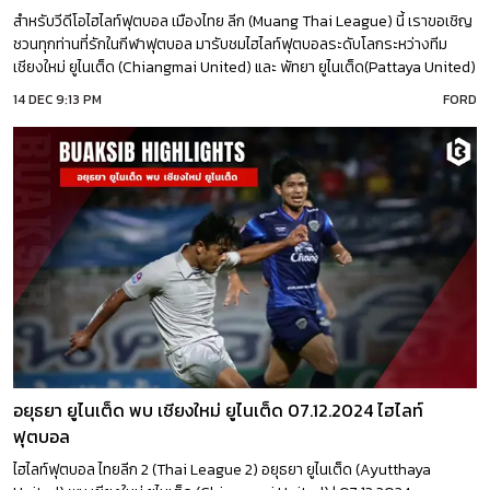
สำหรับวีดีโอไฮไลท์ฟุตบอล เมืองไทย ลีก (Muang Thai League) นี้ เราขอเชิญ
ชวนทุกท่านที่รักในกีฬาฟุตบอล มารับชมไฮไลท์ฟุตบอลระดับโลกระหว่างทีม
เชียงใหม่​ ยูไนเต็ด​ (Chiangmai United) และ พัทยา ยูไนเต็ด​(Pattaya United)
กันครับ
14 DEC 9:13 PM
FORD
อยุธยา ยูไนเต็ด พบ เชียงใหม่ ยูไนเต็ด 07.12.2024 ไฮไลท์
ฟุตบอล
ไฮไลท์ฟุตบอล ไทยลีก 2 (Thai League 2) อยุธยา ยูไนเต็ด (Ayutthaya