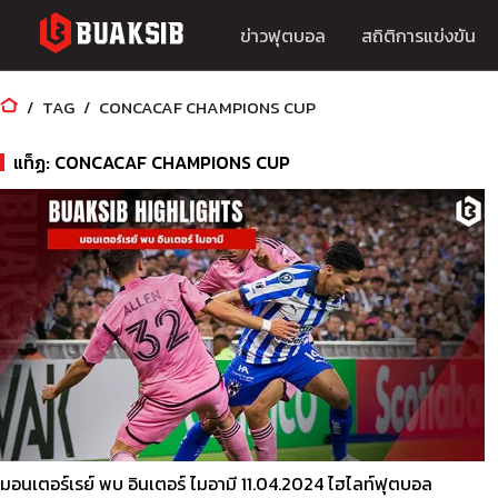
ข่าวฟุตบอล
สถิติการแข่งขัน
TAG
CONCACAF CHAMPIONS CUP
แท็ฏ: CONCACAF CHAMPIONS CUP
มอนเตอร์เรย์ พบ อินเตอร์ ไมอามี 11.04.2024 ไฮไลท์ฟุตบอล