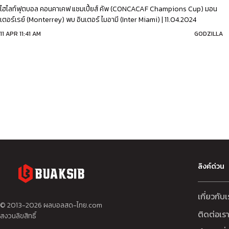
ไฮไลท์ฟุตบอล คอนคาเคฟ แชมเปี้ยส์ คัพ (CONCACAF Champions Cup) มอน
เตอร์เรย์ (Monterrey) พบ อินเตอร์ ไมอามี (Inter Miami) | 11.04.2024
11 APR 11:41 AM
GODZILLA
ลิงค์ด่วน
เกี่ยวกับเ
© 2013-
2026
ผลบอลสด-ไทย.com
ติดต่อเร
สงวนลิขสิทธิ์