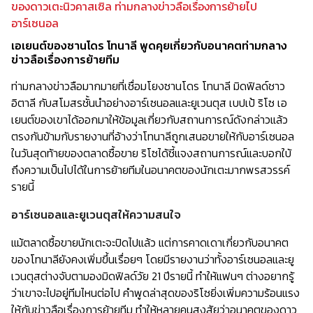
ของดาวเตะนิวคาสเซิล ท่ามกลางข่าวลือเรื่องการย้ายไป
อาร์เซนอล
เอเยนต์ของซานโดร โทนาลี พูดคุยเกี่ยวกับอนาคตท่ามกลาง
ข่าวลือเรื่องการย้ายทีม
ท่ามกลางข่าวลือมากมายที่เชื่อมโยงซานโดร โทนาลี มิดฟิลด์ชาว
อิตาลี กับสโมสรชั้นนำอย่างอาร์เซนอลและยูเวนตุส เบปเป้ ริโซ เอ
เยนต์ของเขาได้ออกมาให้ข้อมูลเกี่ยวกับสถานการณ์ดังกล่าวแล้ว
ตรงกันข้ามกับรายงานที่อ้างว่าโทนาลีถูกเสนอขายให้กับอาร์เซนอล
ในวันสุดท้ายของตลาดซื้อขาย ริโซได้ชี้แจงสถานการณ์และบอกใบ้
ถึงความเป็นไปได้ในการย้ายทีมในอนาคตของนักเตะมากพรสวรรค์
รายนี้
อาร์เซนอลและยูเวนตุสให้ความสนใจ
แม้ตลาดซื้อขายนักเตะจะปิดไปแล้ว แต่การคาดเดาเกี่ยวกับอนาคต
ของโทนาลียังคงเพิ่มขึ้นเรื่อยๆ โดยมีรายงานว่าทั้งอาร์เซนอลและยู
เวนตุสต่างจับตามองมิดฟิลด์วัย 21 ปีรายนี้ ทำให้แฟนๆ ต่างอยากรู้
ว่าเขาจะไปอยู่ทีมไหนต่อไป คำพูดล่าสุดของริโซยิ่งเพิ่มความร้อนแรง
ให้กับข่าวลือเรื่องการย้ายทีม ทำให้หลายคนสงสัยว่าอนาคตของดาว