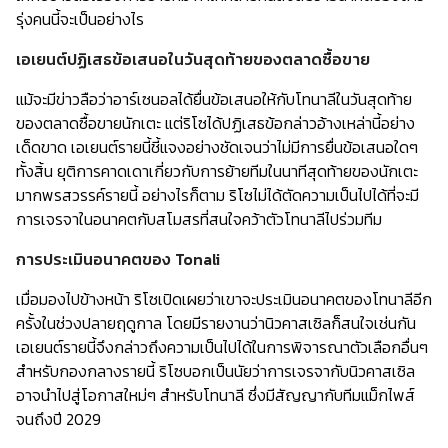
รุ่งคนนี้จะเป็นอย่างไร
เอเยนต์ปฏิเสธข้อเสนอในวันสุดท้ายของตลาดซื้อขาย
แม้จะมีข่าวลือว่าอาร์เซนอลได้ยื่นข้อเสนอให้กับโทนาลีในวันสุดท้าย
ของตลาดซื้อขายนักเตะ แต่ริโซได้ปฏิเสธข้อกล่าวอ้างเหล่านี้อย่าง
เด็ดขาด เอเยนต์รายนี้ชี้แจงอย่างชัดเจนว่าไม่มีการยื่นข้อเสนอใดๆ
ทั้งสิ้น ยุติการคาดเดาเกี่ยวกับการย้ายทีมในนาทีสุดท้ายของนักเตะ
มากพรสวรรค์รายนี้ อย่างไรก็ตาม ริโซไม่ได้ตัดความเป็นไปได้ที่จะมี
การเจรจาในอนาคตกับสโมสรที่สนใจคว้าตัวโทนาลีไปร่วมทีม
การประเมินอนาคตของ Tonali
เมื่อมองไปข้างหน้า ริโซเปิดเผยว่าเขาจะประเมินอนาคตของโทนาลีอีก
ครั้งในช่วงปลายฤดูกาล โดยมีรายงานว่านิวคาสเซิลก็สนใจเช่นกัน
เอเยนต์รายนี้จึงกล่าวถึงความเป็นไปได้ในการพิจารณาตัวเลือกอื่นๆ
สำหรับกองกลางรายนี้ ริโซบอกเป็นนัยว่าการเจรจากับนิวคาสเซิล
อาจนำไปสู่โอกาสใหม่ๆ สำหรับโทนาลี ซึ่งมีสัญญากับทีมแม็กไพส์
จนถึงปี 2029