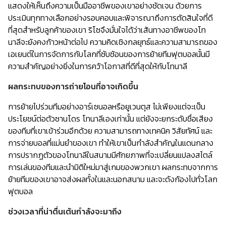
แสดงให้เห็นถึงความเป็นมืออาชีพของเขาอย่างชัดเจน ด้วยการ
ประเมินทุกทางเลือกอย่างรอบคอบและพิจารณาถึงการตัดสินใจที่ดี
ที่สุดสำหรับลูกค้าของเขา ริโซจึงมั่นใจได้ว่าเส้นทางอาชีพของโท
นาลีจะยังคงก้าวหน้าต่อไป ความคิดเชิงกลยุทธ์และความสามารถของ
เอเยนต์ในการจัดการกับโลกที่ซับซ้อนของการย้ายทีมฟุตบอลนั้นมี
ความสำคัญอย่างยิ่งในการคว้าโอกาสที่ดีที่สุดให้กับโทนาลี
ผลกระทบของการถ่ายโอนที่อาจเกิดขึ้น
การย้ายไปร่วมทีมอย่างอาร์เซนอลหรือยูเวนตุส ไม่เพียงแต่จะเป็น
ประโยชน์ต่อตัวซานโดร โทนาลีเองเท่านั้น แต่ยังจะยกระดับชื่อเสียง
ของทีมที่เขาเข้าร่วมอีกด้วย ความสามารถทางเทคนิค วิสัยทัศน์ และ
การจ่ายบอลที่แม่นยำของเขา ทำให้เขาเป็นกำลังสำคัญในแดนกลาง
การปรากฏตัวของโทนาลีในสนามมีศักยภาพที่จะเปลี่ยนแปลงสไตล์
การเล่นของทีมและนำมิติใหม่มาสู่เกมของพวกเขา ผลกระทบจากการ
ย้ายทีมของเขาอาจส่งผลทั้งในและนอกสนาม และจะดังก้องไปทั่วโลก
ฟุตบอล
ช่วงเวลาที่น่าตื่นเต้นกำลังจะมาถึง