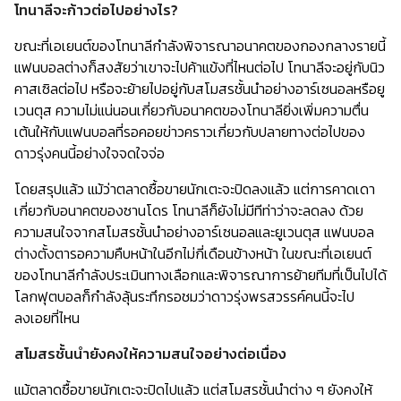
โทนาลีจะก้าวต่อไปอย่างไร?
ขณะที่เอเยนต์ของโทนาลีกำลังพิจารณาอนาคตของกองกลางรายนี้
แฟนบอลต่างก็สงสัยว่าเขาจะไปค้าแข้งที่ไหนต่อไป โทนาลีจะอยู่กับนิว
คาสเซิลต่อไป หรือจะย้ายไปอยู่กับสโมสรชั้นนำอย่างอาร์เซนอลหรือยู
เวนตุส ความไม่แน่นอนเกี่ยวกับอนาคตของโทนาลียิ่งเพิ่มความตื่น
เต้นให้กับแฟนบอลที่รอคอยข่าวคราวเกี่ยวกับปลายทางต่อไปของ
ดาวรุ่งคนนี้อย่างใจจดใจจ่อ
โดยสรุปแล้ว แม้ว่าตลาดซื้อขายนักเตะจะปิดลงแล้ว แต่การคาดเดา
เกี่ยวกับอนาคตของซานโดร โทนาลีก็ยังไม่มีทีท่าว่าจะลดลง ด้วย
ความสนใจจากสโมสรชั้นนำอย่างอาร์เซนอลและยูเวนตุส แฟนบอล
ต่างตั้งตารอความคืบหน้าในอีกไม่กี่เดือนข้างหน้า ในขณะที่เอเยนต์
ของโทนาลีกำลังประเมินทางเลือกและพิจารณาการย้ายทีมที่เป็นไปได้
โลกฟุตบอลก็กำลังลุ้นระทึกรอชมว่าดาวรุ่งพรสวรรค์คนนี้จะไป
ลงเอยที่ไหน
สโมสรชั้นนำยังคงให้ความสนใจอย่างต่อเนื่อง
แม้ตลาดซื้อขายนักเตะจะปิดไปแล้ว แต่สโมสรชั้นนำต่าง ๆ ยังคงให้