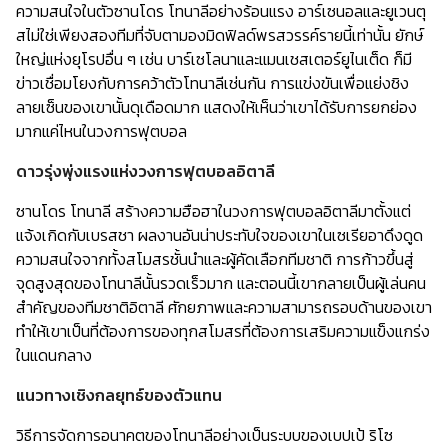
ความสนใจในตัวซานโดร โทนาลีอย่างร้อนแรง อาร์เซนอลและยูเวนตุ
สไม่ใช่เพียงสองทีมที่จับตามองมิดฟิลด์พรสวรรค์รายนี้เท่านั้น ยักษ์
ใหญ่แห่งยุโรปอื่น ๆ เช่น บาร์เซโลนาและแมนเชสเตอร์ยูไนเต็ด ก็มี
ข่าวเชื่อมโยงกับการคว้าตัวโทนาลีเช่นกัน การแข่งขันเพื่อแย่งชิง
ลายเซ็นของเขานั้นดุเดือดมาก แสดงให้เห็นว่าเขาได้รับการยกย่อง
มากแค่ไหนในวงการฟุตบอล
ดาวรุ่งพุ่งแรงแห่งวงการฟุตบอลอิตาลี
ซานโดร โทนาลี สร้างความฮือฮาในวงการฟุตบอลอิตาลีมาตั้งแต่
แจ้งเกิดกับเบรสชา ผลงานอันน่าประทับใจของเขาในเซเรียอาดึงดูด
ความสนใจจากทั้งสโมสรชั้นนำและผู้คัดเลือกทีมชาติ การก้าวขึ้นสู่
จุดสูงสุดของโทนาลีนั้นรวดเร็วมาก และตอนนี้เขากลายเป็นผู้เล่นคน
สำคัญของทีมชาติอิตาลี ศักยภาพและความสามารถรอบด้านของเขา
ทำให้เขาเป็นที่ต้องการของทุกสโมสรที่ต้องการเสริมความแข็งแกร่ง
ในแดนกลาง
แนวทางเชิงกลยุทธ์ของตัวแทน
วิธีการจัดการอนาคตของโทนาลีอย่างเป็นระบบของเบปเป้ ริโซ