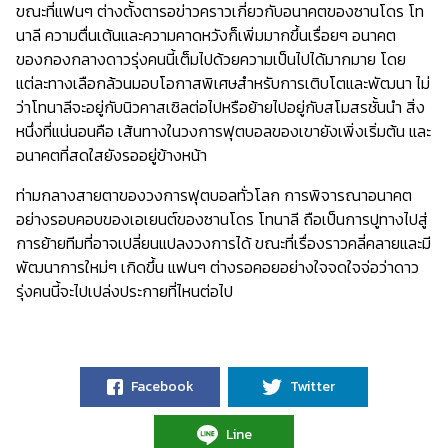
ขณะที่แฟนๆ ต่างตั้งตารอข่าวคราวเกี่ยวกับอนาคตของซานโดร โท
นาลี ความตื่นเต้นและความคาดหวังก็เพิ่มมากขึ้นเรื่อยๆ อนาคต
ของกองกลางดาวรุ่งคนนี้เต็มไปด้วยความเป็นไปได้มากมาย โดย
แต่ละทางเลือกล้วนมอบโอกาสพิเศษสำหรับการเติบโตและพัฒนา ไม่
ว่าโทนาลีจะอยู่กับนิวคาสเซิลต่อไปหรือย้ายไปอยู่กับสโมสรชั้นนำ สิ่ง
หนึ่งที่แน่นอนคือ เส้นทางในวงการฟุตบอลของเขายังเพิ่งเริ่มต้น และ
อนาคตที่สดใสยังรออยู่ข้างหน้า
ท่ามกลางสายตาของวงการฟุตบอลทั่วโลก การพิจารณาอนาคต
อย่างรอบคอบของเอเยนต์ของซานโดร โทนาลี ถือเป็นการปูทางไปสู่
การย้ายทีมที่อาจเปลี่ยนแปลงวงการได้ ขณะที่เรื่องราวคลี่คลายและมี
พัฒนาการใหม่ๆ เกิดขึ้น แฟนๆ ต่างรอคอยอย่างใจจดใจจ่อว่าดาว
รุ่งคนนี้จะไปเปล่งประกายที่ไหนต่อไป
Facebook
Twitter
Line