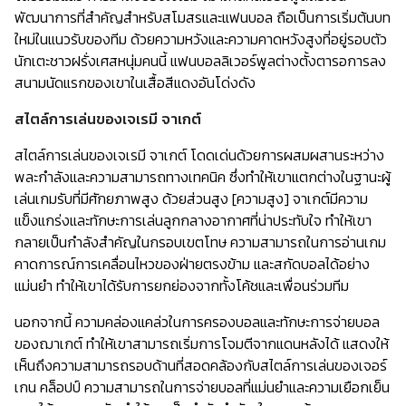
พัฒนาการที่สำคัญสำหรับสโมสรและแฟนบอล ถือเป็นการเริ่มต้นบท
ใหม่ในแนวรับของทีม ด้วยความหวังและความคาดหวังสูงที่อยู่รอบตัว
นักเตะชาวฝรั่งเศสหนุ่มคนนี้ แฟนบอลลิเวอร์พูลต่างตั้งตารอการลง
สนามนัดแรกของเขาในเสื้อสีแดงอันโด่งดัง
สไตล์การเล่นของเจเรมี จาเกต์
สไตล์การเล่นของเจเรมี จาเกต์ โดดเด่นด้วยการผสมผสานระหว่าง
พละกำลังและความสามารถทางเทคนิค ซึ่งทำให้เขาแตกต่างในฐานะผู้
เล่นเกมรับที่มีศักยภาพสูง ด้วยส่วนสูง [ความสูง] จาเกต์มีความ
แข็งแกร่งและทักษะการเล่นลูกกลางอากาศที่น่าประทับใจ ทำให้เขา
กลายเป็นกำลังสำคัญในกรอบเขตโทษ ความสามารถในการอ่านเกม
คาดการณ์การเคลื่อนไหวของฝ่ายตรงข้าม และสกัดบอลได้อย่าง
แม่นยำ ทำให้เขาได้รับการยกย่องจากทั้งโค้ชและเพื่อนร่วมทีม
นอกจากนี้ ความคล่องแคล่วในการครองบอลและทักษะการจ่ายบอล
ของฌาเกต์ ทำให้เขาสามารถเริ่มการโจมตีจากแดนหลังได้ แสดงให้
เห็นถึงความสามารถรอบด้านที่สอดคล้องกับสไตล์การเล่นของเจอร์
เกน คล็อปป์ ความสามารถในการจ่ายบอลที่แม่นยำและความเยือกเย็น