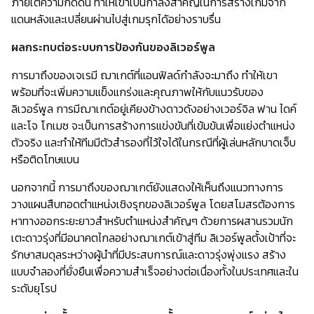
ภายใต้ความกดดัน ทำให้เขาเป็นกำลังสำคัญในการสร้างเกมจาก
แดนหลังและเปลี่ยนผ่านไปสู่เกมรุกได้อย่างราบรื่น
ผลกระทบต่อระบบการป้องกันของลิเวอร์พูล
การมาถึงของเจเรมี ฌาเกต์ที่แอนฟิลด์กำลังจะมาถึง ทำให้เขา
พร้อมที่จะเพิ่มความแข็งแกร่งและคุณภาพให้กับแนวรับของ
ลิเวอร์พูล การมีฌาเกต์อยู่เคียงข้างดาวดังอย่างเวอร์จิล ฟาน ไดค์
และโจ โกเมซ จะเป็นการสร้างการแข่งขันที่เข้มข้นเพื่อแย่งตำแหน่ง
ตัวจริง และทำให้ทีมมีตัวสำรองที่ไว้ใจได้ในกรณีที่ผู้เล่นหลักบาดเจ็บ
หรือติดโทษแบน
นอกจากนี้ การมาถึงของฌาเกต์ยังแสดงให้เห็นถึงแนวทางการ
วางแผนสืบทอดตำแหน่งเชิงรุกของลิเวอร์พูล โดยสโมสรต้องการ
หาทางออกระยะยาวสำหรับตำแหน่งสำคัญๆ ด้วยการผสานรวมนัก
เตะดาวรุ่งที่มีอนาคตไกลอย่างฌาเกต์เข้าสู่ทีม ลิเวอร์พูลตั้งเป้าที่จะ
รักษาสมดุลระหว่างผู้นำที่มีประสบการณ์และดาวรุ่งพุ่งแรง สร้าง
แบบจำลองที่ยั่งยืนเพื่อความสำเร็จอย่างต่อเนื่องทั้งในประเทศและใน
ระดับยุโรป