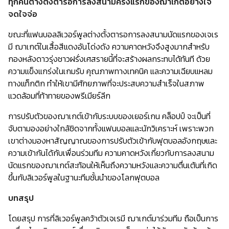
ทุกคนต่างตั้งตารอการลงสนามครั้งแรกของฌาเกต์อย่างใจ
จดใจจ่อ
ขณะที่แฟนบอลลิเวอร์พูลต่างตั้งตารอการลงสนามนัดแรกของเจเร
มี ฌาเกต์ในเสื้อสีแดงอันโด่งดัง ความคาดหวังจึงสูงมากสำหรับ
กองหลังดาวรุ่งชาวฝรั่งเศสรายนี้ที่จะสร้างผลกระทบได้ทันที ด้วย
ความแข็งแกร่งในเกมรับ คุณภาพทางเทคนิค และความเฉียบแหลม
ทางแท็กติก ทำให้เขามีศักยภาพที่จะประสบความสำเร็จในสภาพ
แวดล้อมที่ท้าทายของพรีเมียร์ลีก
การปรับตัวของฌาเกต์เข้ากับระบบของเยอร์เกน คล็อปป์ จะเป็นที่
จับตามองอย่างใกล้ชิดจากทั้งแฟนบอลและนักวิเคราะห์ เพราะพวก
เขาต่างมองหาสัญญาณของการปรับตัวเข้ากับฟุตบอลอังกฤษและ
ความเข้ากันได้กับเพื่อนร่วมทีม ความคาดหวังเกี่ยวกับการลงสนาม
นัดแรกของฌาเกต์สะท้อนให้เห็นถึงความหวังและความตื่นเต้นที่เกิด
ขึ้นกับลิเวอร์พูลในฐานะทีมชั้นนำของโลกฟุตบอล
บทสรุป
โดยสรุป การที่ลิเวอร์พูลคว้าตัวเจเรมี ฌาเกต์มาร่วมทีม ถือเป็นการ