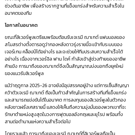
ช่วงต้นอาชีพ เพื่อสร้างรากฐานที่แข็งแกร่งสำหรับความสำเร็จใน
อนาคตของทีม
โอกาสในอนาคต
ขณะที่ลิเวอร์พูลเตรียมพร้อมต้อนรับเจเรมี ฌาเกต์ แฟนบอลของ
สโมสรต่างตั้งตารอดูว่ากองหลังดาวรุ่งรายนี้จะเข้ากับระบบของ
เจอร์เกน คล็อปป์ได้อย่างไร และจะช่วยให้ทีมประสบความสำเร็จได้
อย่างไร เนื่องจากเวอร์จิล ฟาน ไดค์ กำลังเข้าสู่ช่วงท้ายของอาชีพ
ค้าแข้ง การมาถึงของฌาเกต์จึงเป็นสัญญาณบ่งบอกถึงยุคใหม่
ของแนวรับลิเวอร์พูล
แม้ว่าฤดูกาล 2025-26 อาจยังมีอุปสรรคอยู่บ้าง แต่การเซ็นสัญญา
คว้าตัวเจเรมี ฌาเกต์ ถือเป็นก้าวสำคัญในการสร้างทีมที่แข็งแกร่ง
และสามารถแข่งขันได้ในอนาคต การลงทุนของลิเวอร์พูลในตัวกอง
หลังชาวฝรั่งเศสรายนี้ แสดงให้เห็นถึงความมุ่งมั่นของพวกเขาที่จะ
รักษาตำแหน่งสูงสุดในวงการฟุตบอลอังกฤษและยุโรป พร้อมทั้ง
สานต่อตำนานแห่งความสำเร็จต่อไป
โดยรวมแล้ว การมาถึงของเจเรมี ฌาเกต์ที่ลิเวอร์พูลถือเป็น