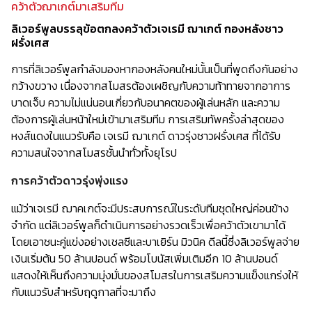
คว้าตัวฌาเกต์มาเสริมทีม
ลิเวอร์พูลบรรลุข้อตกลงคว้าตัวเจเรมี ฌาเกต์ กองหลังชาว
ฝรั่งเศส
การที่ลิเวอร์พูลกำลังมองหากองหลังคนใหม่นั้นเป็นที่พูดถึงกันอย่าง
กว้างขวาง เนื่องจากสโมสรต้องเผชิญกับความท้าทายจากอาการ
บาดเจ็บ ความไม่แน่นอนเกี่ยวกับอนาคตของผู้เล่นหลัก และความ
ต้องการผู้เล่นหน้าใหม่เข้ามาเสริมทีม การเสริมทัพครั้งล่าสุดของ
หงส์แดงในแนวรับคือ เจเรมี ฌาเกต์ ดาวรุ่งชาวฝรั่งเศส ที่ได้รับ
ความสนใจจากสโมสรชั้นนำทั่วทั้งยุโรป
การคว้าตัวดาวรุ่งพุ่งแรง
แม้ว่าเจเรมี ฌาคเกต์จะมีประสบการณ์ในระดับทีมชุดใหญ่ค่อนข้าง
จำกัด แต่ลิเวอร์พูลก็ดำเนินการอย่างรวดเร็วเพื่อคว้าตัวเขามาได้
โดยเอาชนะคู่แข่งอย่างเชลซีและบาเยิร์น มิวนิค ดีลนี้ซึ่งลิเวอร์พูลจ่าย
เงินเริ่มต้น 50 ล้านปอนด์ พร้อมโบนัสเพิ่มเติมอีก 10 ล้านปอนด์
แสดงให้เห็นถึงความมุ่งมั่นของสโมสรในการเสริมความแข็งแกร่งให้
กับแนวรับสำหรับฤดูกาลที่จะมาถึง