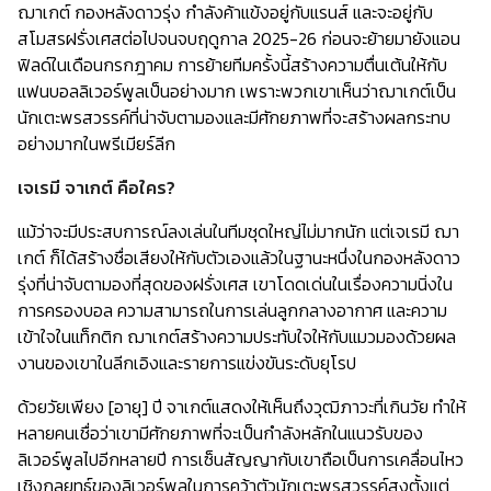
ฌาเกต์ กองหลังดาวรุ่ง กำลังค้าแข้งอยู่กับแรนส์ และจะอยู่กับ
สโมสรฝรั่งเศสต่อไปจนจบฤดูกาล 2025-26 ก่อนจะย้ายมายังแอน
ฟิลด์ในเดือนกรกฎาคม การย้ายทีมครั้งนี้สร้างความตื่นเต้นให้กับ
แฟนบอลลิเวอร์พูลเป็นอย่างมาก เพราะพวกเขาเห็นว่าฌาเกต์เป็น
นักเตะพรสวรรค์ที่น่าจับตามองและมีศักยภาพที่จะสร้างผลกระทบ
อย่างมากในพรีเมียร์ลีก
เจเรมี จาเกต์ คือใคร?
แม้ว่าจะมีประสบการณ์ลงเล่นในทีมชุดใหญ่ไม่มากนัก แต่เจเรมี ฌา
เกต์ ก็ได้สร้างชื่อเสียงให้กับตัวเองแล้วในฐานะหนึ่งในกองหลังดาว
รุ่งที่น่าจับตามองที่สุดของฝรั่งเศส เขาโดดเด่นในเรื่องความนิ่งใน
การครองบอล ความสามารถในการเล่นลูกกลางอากาศ และความ
เข้าใจในแท็กติก ฌาเกต์สร้างความประทับใจให้กับแมวมองด้วยผล
งานของเขาในลีกเอิงและรายการแข่งขันระดับยุโรป
ด้วยวัยเพียง [อายุ] ปี จาเกต์แสดงให้เห็นถึงวุฒิภาวะที่เกินวัย ทำให้
หลายคนเชื่อว่าเขามีศักยภาพที่จะเป็นกำลังหลักในแนวรับของ
ลิเวอร์พูลไปอีกหลายปี การเซ็นสัญญากับเขาถือเป็นการเคลื่อนไหว
เชิงกลยุทธ์ของลิเวอร์พูลในการคว้าตัวนักเตะพรสวรรค์สูงตั้งแต่