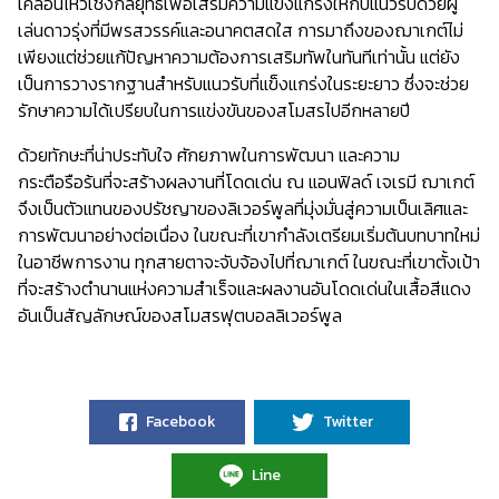
เคลื่อนไหวเชิงกลยุทธ์เพื่อเสริมความแข็งแกร่งให้กับแนวรับด้วยผู้
เล่นดาวรุ่งที่มีพรสวรรค์และอนาคตสดใส การมาถึงของฌาเกต์ไม่
เพียงแต่ช่วยแก้ปัญหาความต้องการเสริมทัพในทันทีเท่านั้น แต่ยัง
เป็นการวางรากฐานสำหรับแนวรับที่แข็งแกร่งในระยะยาว ซึ่งจะช่วย
รักษาความได้เปรียบในการแข่งขันของสโมสรไปอีกหลายปี
ด้วยทักษะที่น่าประทับใจ ศักยภาพในการพัฒนา และความ
กระตือรือร้นที่จะสร้างผลงานที่โดดเด่น ณ แอนฟิลด์ เจเรมี ฌาเกต์
จึงเป็นตัวแทนของปรัชญาของลิเวอร์พูลที่มุ่งมั่นสู่ความเป็นเลิศและ
การพัฒนาอย่างต่อเนื่อง ในขณะที่เขากำลังเตรียมเริ่มต้นบทบาทใหม่
ในอาชีพการงาน ทุกสายตาจะจับจ้องไปที่ฌาเกต์ ในขณะที่เขาตั้งเป้า
ที่จะสร้างตำนานแห่งความสำเร็จและผลงานอันโดดเด่นในเสื้อสีแดง
อันเป็นสัญลักษณ์ของสโมสรฟุตบอลลิเวอร์พูล
Facebook
Twitter
Line